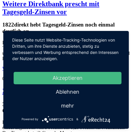
Weitere Direktbank prescht mit
Tagesgeld-Zinsen vor
1822direkt hebt Tagesgeld-Zinsen noch einmal
deutlich an
Diese Seite nutzt Website-Tracking-Technologien von
Die Online-Bank 1822direkt bietet Neukunden ein attraktives
Dritten, um ihre Dienste anzubieten, stetig zu
Tagesgeldkonto mit 3,0 % Verzinsung. Damit wurde der Zinssatz
verbessern und Werbung entsprechend den Interessen
um weitere 0,5 % angehoben. Der Aktionszins gilt für 6 Monate und
der Nutzer anzuzeigen.
lässt sich unter bestimmten Bedingungen sogar verlängern.
Weiterlesen
Akzeptieren
05.06.2023
Zinsen für Tagesgeld steigen noch einmal
Ablehnen
3,25 % Tagesgeld-Zins für Neukunden bei der
mehr
Openbank
Powered by
&
Die Digitalbank Openbank hat den Zinssatz für das Tagesgeldkonto
erneut angehoben von 3 Prozent auf 3,25 Prozent für Neukunden.