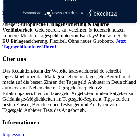
Anzeige
Barclays Tagesgeld
: Aktueller Zinssatz 3,0 % pro Jahr für 3
Powered by
&
Monate und für Einlagen bis 250.000 € - Sicher und flexibel Geld
anlegen:
europäische Einlagensicherung & tägliche
Verfügbarkeit
. Geld sparen, gut verzinsen & jederzeit nutzen
können? Mit dem Tagesgeldkonto von Barclays! Einfach. Sicher.
EU Einlagensicherung. Flexibel. Ohne neues Girokonto.
Jetzt
Tagesgeldkonto eröffnen!
Über uns
Das Redaktionsteam der Website tagesgeldportal.de schreibt
tagesaktuell über das Marktgeschehen im Tagesgeld-Bereich und
macht auf die besten Zinsen der Tagesgeld-Anbieter in Deutschland
aufmerksam. Neben einem Tagesgeld-Vergleich &
Erfahrungsberichten zu Tagesgeld-Angeboten runden Ratgeber zu
Geldanlage-Möglichkeiten im Tagesgeld-Segment, Tipps zu den
besten Zinsen, Berichte über Testsieger und Analysen von
Tagesgeld-Anbieter-Tests das Angebot ab.
Informa­tionen
Impressum