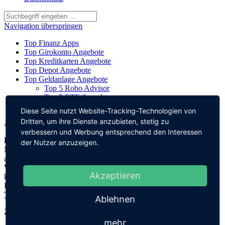
Navigation überspringen
Top Finanz Apps
Top Girokonto Angebote
Top Kreditkarten Angebote
Top Depot Angebote
Top Geldanlage Angebote
Top 5 Robo Advisor
Top 5 ETF-Sparplan
Top 5 Krypto-Sparplan
Diese Seite nutzt Website-Tracking-Technologien von
Dritten, um ihre Dienste anzubieten, stetig zu
Anzeige
verbessern und Werbung entsprechend den Interessen
Barclays Tagesgeld
: Aktueller Zinssatz 3,0 % pro Jahr für 3
der Nutzer anzuzeigen.
Monate und für Einlagen bis 250.000 € - Sicher und flexibel Geld
anlegen:
europäische Einlagensicherung & tägliche
Verfügbarkeit
. Geld sparen, gut verzinsen & jederzeit nutzen
Akzeptieren
können? Mit dem Tagesgeldkonto von Barclays! Einfach. Sicher.
EU Einlagensicherung. Flexibel. Ohne neues Girokonto.
Jetzt
Tagesgeldkonto eröffnen!
Ablehnen
Zurzeit sind keine Nachrichten vorhanden.
mehr